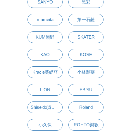
SANYO
黑彩
mameita
第一石鹼
KUM熊野
SKATER
KAO
KOSE
Kracie葵緹亞
小林製藥
LION
EBiSU
Shiseido資生堂
Roland
小久保
ROHTO樂敦