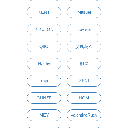
KENT
Mitsuei
KIKULON
Lovisia
QttO
艾瑪花園
Hashy
柳屋
imju
ZENI
GUNZE
HOM
MEY
ValentinoRudy