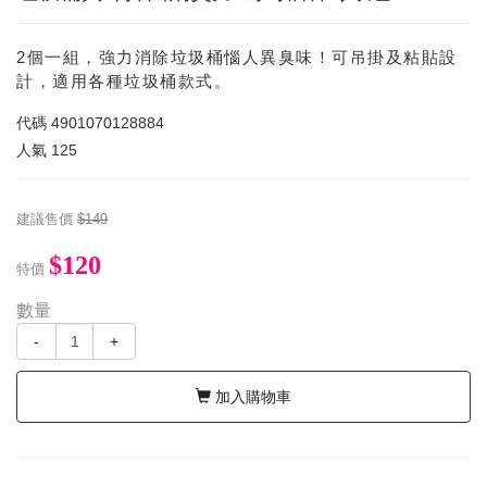
2個一組，強力消除垃圾桶惱人異臭味！可吊掛及粘貼設
計，適用各種垃圾桶款式。
代碼
4901070128884
人氣
125
建議售價
$149
$120
特價
數量
-
+
加入購物車