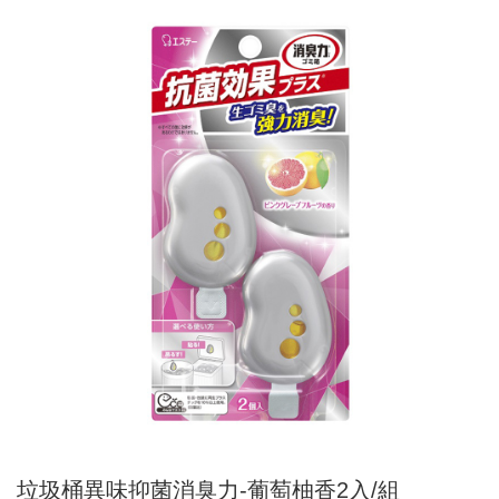
垃圾桶異味抑菌消臭力-葡萄柚香2入/組