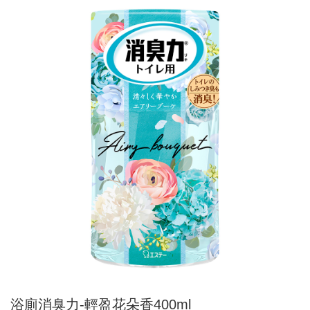
浴廁消臭力-輕盈花朵香400ml