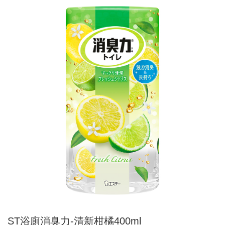
ST浴廁消臭力-清新柑橘400ml