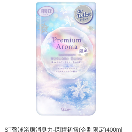
ST贅澤浴廁消臭力-閃耀初雪(企劃限定)400ml