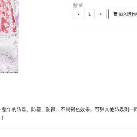
數量
-
+
加入購物
一整年的防蟲、防塵、防黴、不易褪色效果。可與其他防蟲劑一
用！