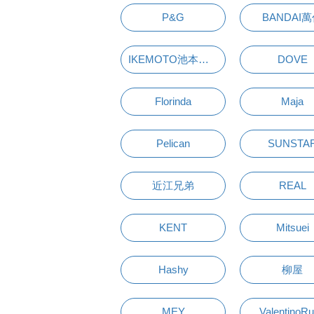
P&G
BANDAI
IKEMOTO池本刷子
DOVE
Florinda
Maja
Pelican
SUNSTA
近江兄弟
REAL
KENT
Mitsuei
Hashy
柳屋
MEY
ValentinoR