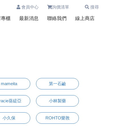
會員中心
詢價清單
搜尋
0
省專櫃
最新消息
聯絡我們
線上商店
mameita
第一石鹼
racie葵緹亞
小林製藥
小久保
ROHTO樂敦