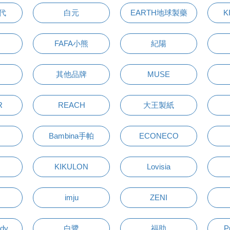
萬代
白元
EARTH地球製藥
K
FAFA小熊
紀陽
其他品牌
MUSE
R
REACH
大王製紙
Bambina手帕
ECONECO
KIKULON
Lovisia
imju
ZENI
udy
白鷺
福助
P