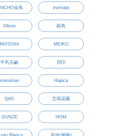
INCHO金鳥
inomata
Olivos
銀鳥
MiYOSHi
MEIKO
牛乳石鹼
貝印
maruman
Hapica
QttO
艾瑪花園
GUNZE
HOM
unto Blanco
其他(服飾)