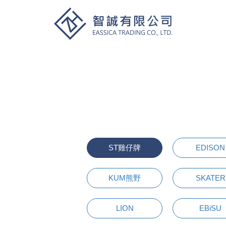
ST雞仔牌
EDISON
KUM熊野
SKATER
LION
EBiSU