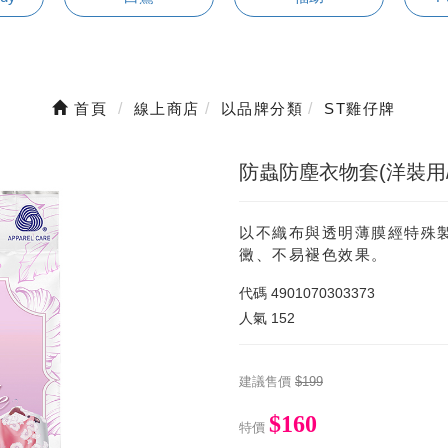
首頁
線上商店
以品牌分類
ST雞仔牌
防蟲防塵衣物套(洋裝用/
以不織布與透明薄膜經特殊
黴、不易褪色效果。
代碼
4901070303373
人氣
152
建議售價
$199
$160
特價