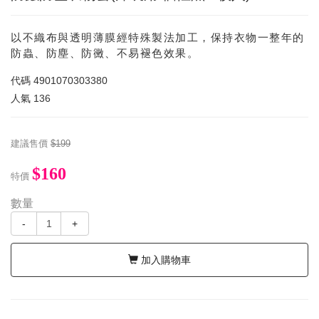
以不織布與透明薄膜經特殊製法加工，保持衣物一整年的
防蟲、防塵、防黴、不易褪色效果。
代碼
4901070303380
人氣
136
建議售價
$199
$160
特價
數量
-
+
加入購物車