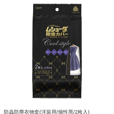
防蟲防塵衣物套(洋裝用/個性黑/2枚入)