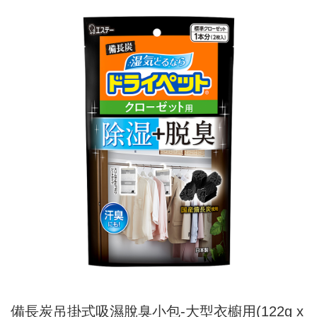
備長炭吊掛式吸濕脫臭小包-大型衣櫥用(122g x