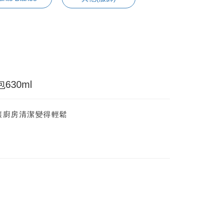
30ml
讓廚房清潔變得輕鬆