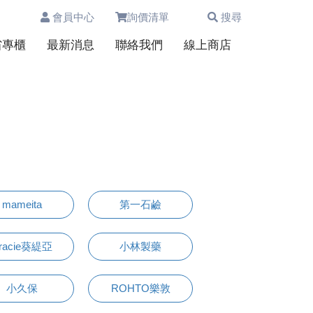
會員中心
詢價清單
搜尋
0
省專櫃
最新消息
聯絡我們
線上商店
mameita
第一石鹼
racie葵緹亞
小林製藥
小久保
ROHTO樂敦