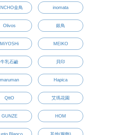
INCHO金鳥
inomata
Olivos
銀鳥
MiYOSHi
MEIKO
牛乳石鹼
貝印
maruman
Hapica
QttO
艾瑪花園
GUNZE
HOM
unto Blanco
其他(服飾)