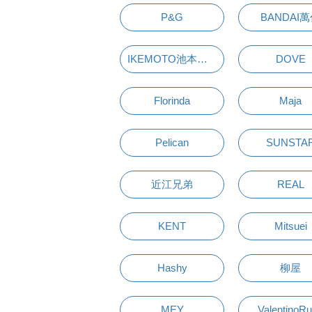
P&G
BANDAI
IKEMOTO池本刷子
DOVE
Florinda
Maja
Pelican
SUNSTA
近江兄弟
REAL
KENT
Mitsuei
Hashy
柳屋
MEY
ValentinoR