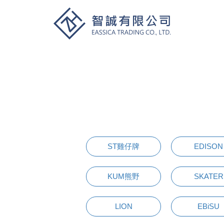
ST雞仔牌
EDISON
KUM熊野
SKATER
LION
EBiSU