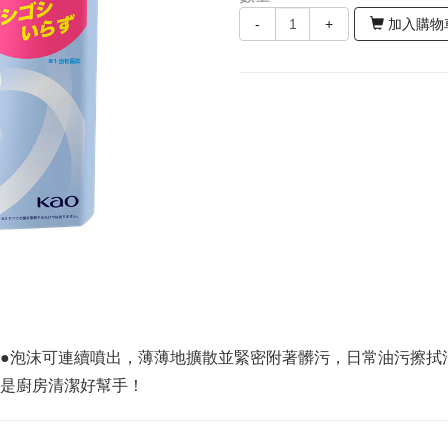
-
+
加入購物
鬆●泡沫可連續噴出，薄薄地擴散並緊密附著髒污，日常油污擦拭
。是廚房清潔好幫手！