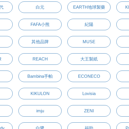
萬代
白元
EARTH地球製藥
K
FAFA小熊
紀陽
其他品牌
MUSE
R
REACH
大王製紙
Bambina手帕
ECONECO
KIKULON
Lovisia
imju
ZENI
udy
白鷺
福助
P