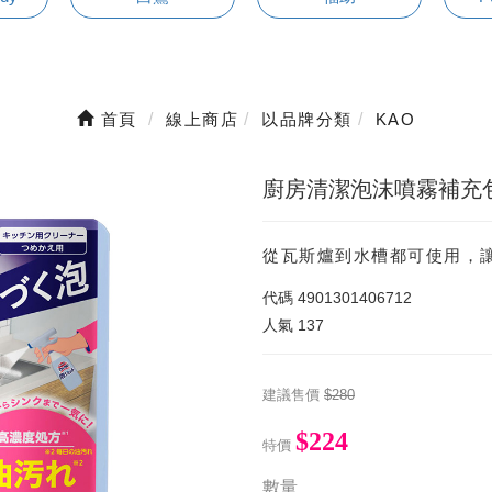
首頁
線上商店
以品牌分類
KAO
廚房清潔泡沫噴霧補充包6
從瓦斯爐到水槽都可使用，
代碼
4901301406712
人氣
137
建議售價
$280
$224
特價
數量