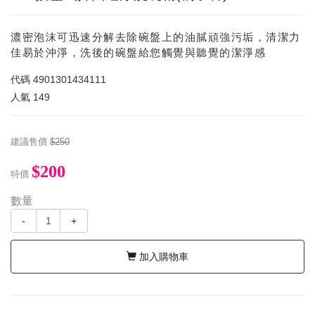
濃密泡沫可迅速分解去除碗盤上的油膩頑強污垢，清潔力
佳易於沖淨，洗後的碗盤給您觸覺與聽覺的潔淨感
代碼
4901301434111
人氣
149
建議售價
$250
$200
特價
數量
-
+
加入購物車