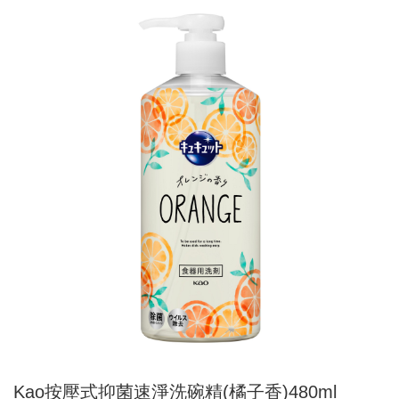
Kao按壓式抑菌速淨洗碗精(橘子香)480ml