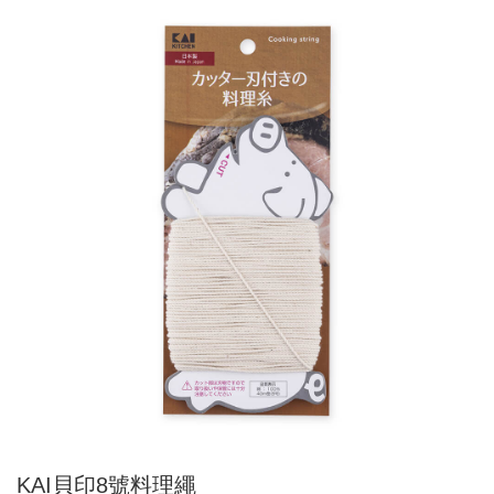
KAI貝印8號料理繩