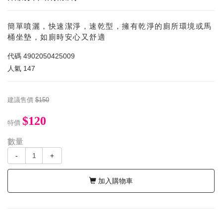
簡單噴灑，快速潔淨，速乾型，擁有乾淨的廁所環境或馬
桶坐墊，如廁時安心又舒適
代碼
4902050425009
人氣
147
建議售價
$150
$120
特價
數量
-
+
加入購物車