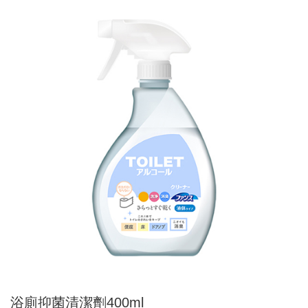
浴廁抑菌清潔劑400ml