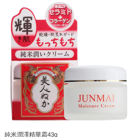
純米潤澤精華霜43g