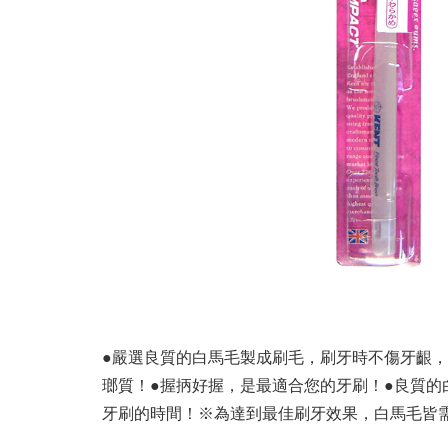
●嚴選良質的白馬毛製成刷毛，刷牙時不傷牙齦
瑯質！●握抦好握，是最適合您的牙刷！●良質
牙刷的時間！※為達到最佳刷牙效果，白馬毛皆