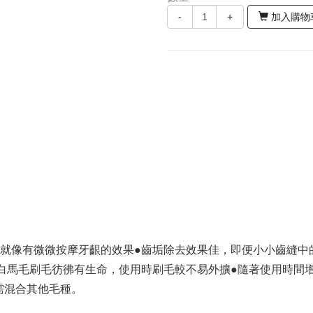
-
+
加入購物
，就像有微微按摩牙齦的效果●齒垢除去效果佳，即便小小齒縫中
的白馬毛刷毛彷彿有生命，使用時刷毛較不易外擴●隨著使用時間
需混合其他毛種。