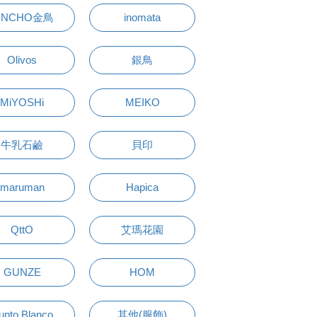
INCHO金鳥
inomata
Olivos
銀鳥
MiYOSHi
MEIKO
牛乳石鹼
貝印
maruman
Hapica
QttO
艾瑪花園
GUNZE
HOM
unto Blanco
其他(服飾)