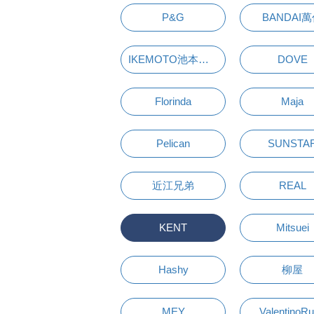
P&G
BANDAI
IKEMOTO池本刷子
DOVE
Florinda
Maja
Pelican
SUNSTA
近江兄弟
REAL
KENT
Mitsuei
Hashy
柳屋
MEY
ValentinoR