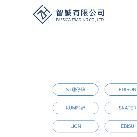
ST雞仔牌
EDISON
KUM熊野
SKATER
LION
EBiSU