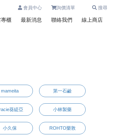
會員中心
詢價清單
搜尋
0
省專櫃
最新消息
聯絡我們
線上商店
mameita
第一石鹼
racie葵緹亞
小林製藥
小久保
ROHTO樂敦