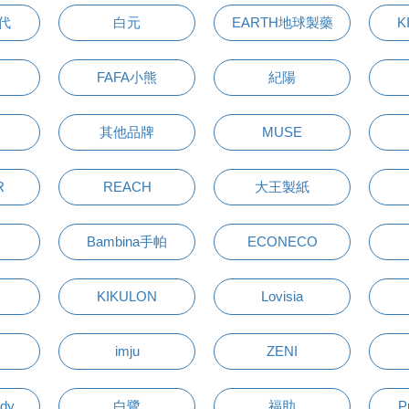
萬代
白元
EARTH地球製藥
K
FAFA小熊
紀陽
其他品牌
MUSE
R
REACH
大王製紙
Bambina手帕
ECONECO
KIKULON
Lovisia
imju
ZENI
udy
白鷺
福助
P