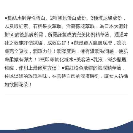
●集結水解彈性蛋白、2種膠原蛋白成份、3種玻尿酸成份，
以及蝦紅素、石榴果皮萃取、洋薔薇花萃取，為日本大廠針
對50歲後肌膚所需，所嚴謹製成的完美比例精華液。通過本
社之效能評價試驗，成效良好！●能浸透入肌膚底層，讓肌
膚完全吸收，潤澤力佳！潤澤度夠，擁有濃潤滋潤感，使肌
膚柔嫩有彈力！1瓶即等於化粧水+美容液+乳液，減少瓶瓶
罐罐，使用上最簡單方便！●偏紅橙色液體的濃潤精華液，
佐以淡淡的玫瑰香味，在善待自己的潤膚時刻，讓女人彷彿
如欲開花朵！