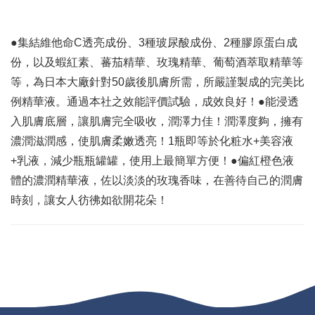
●集結維他命C透亮成份、3種玻尿酸成份、2種膠原蛋白成
份，以及蝦紅素、蕃茄精華、玫瑰精華、葡萄酒萃取精華等
等，為日本大廠針對50歲後肌膚所需，所嚴謹製成的完美比
例精華液。通過本社之效能評價試驗，成效良好！●能浸透
入肌膚底層，讓肌膚完全吸收，潤澤力佳！潤澤度夠，擁有
濃潤滋潤感，使肌膚柔嫩透亮！1瓶即等於化粧水+美容液
+乳液，減少瓶瓶罐罐，使用上最簡單方便！●偏紅橙色液
體的濃潤精華液，佐以淡淡的玫瑰香味，在善待自己的潤膚
時刻，讓女人彷彿如欲開花朵！