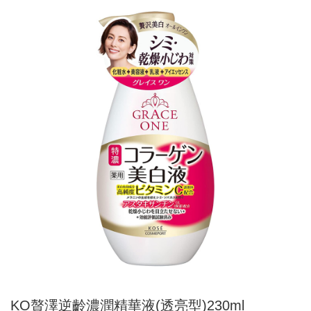
KO贅澤逆齡濃潤精華液(透亮型)230ml