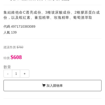
集結維他命C透亮成份、3種玻尿酸成份、2種膠原蛋白成
份，以及蝦紅素、蕃茄精華、玫瑰精華、葡萄酒萃取
代碼
4971710383089
人氣
139
建議售價
$760
$608
特價
數量
-
+
加入購物車