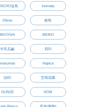
INCHO金鳥
inomata
Olivos
銀鳥
MiYOSHi
MEIKO
牛乳石鹼
貝印
maruman
Hapica
QttO
艾瑪花園
GUNZE
HOM
unto Blanco
其他(服飾)