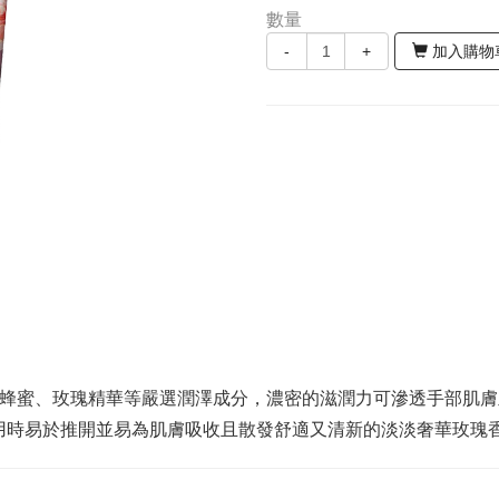
數量
-
+
加入購物
與蜂蜜、玫瑰精華等嚴選潤澤成分，濃密的滋潤力可滲透手部肌
用時易於推開並易為肌膚吸收且散發舒適又清新的淡淡奢華玫瑰