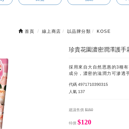
首頁
線上商店
以品牌分類
KOSE
珍貴花園濃密潤澤護手霜(
採用來自大自然恩惠的3種
成分，濃密的滋潤力可滲透
代碼
4971710390315
人氣
137
建議售價
$150
$120
特價