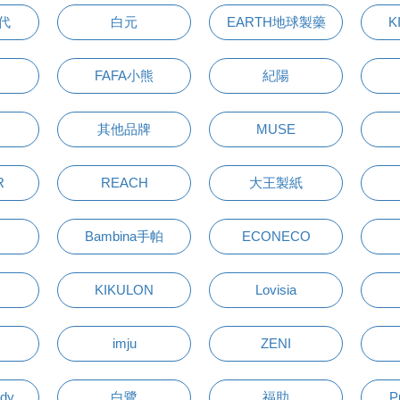
萬代
白元
EARTH地球製藥
K
FAFA小熊
紀陽
其他品牌
MUSE
R
REACH
大王製紙
Bambina手帕
ECONECO
KIKULON
Lovisia
imju
ZENI
udy
白鷺
福助
P