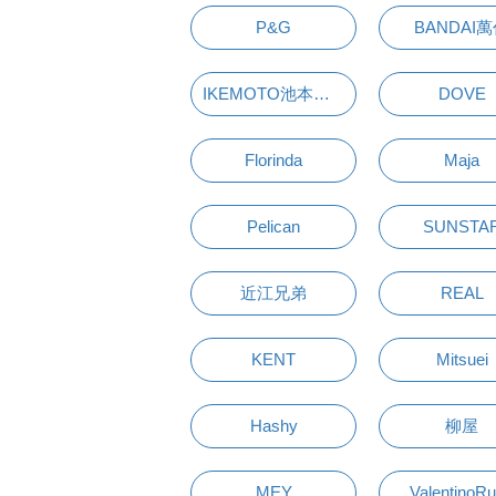
P&G
BANDAI
IKEMOTO池本刷子
DOVE
Florinda
Maja
Pelican
SUNSTA
近江兄弟
REAL
KENT
Mitsuei
Hashy
柳屋
MEY
ValentinoR