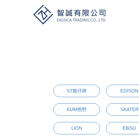
ST雞仔牌
EDISON
KUM熊野
SKATER
LION
EBiSU