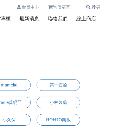
會員中心
詢價清單
搜尋
0
省專櫃
最新消息
聯絡我們
線上商店
mameita
第一石鹼
racie葵緹亞
小林製藥
小久保
ROHTO樂敦