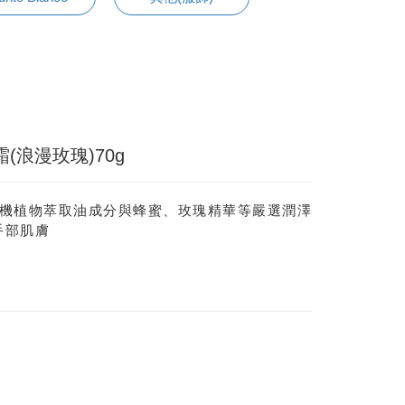
浪漫玫瑰)70g
有機植物萃取油成分與蜂蜜、玫瑰精華等嚴選潤澤
手部肌膚