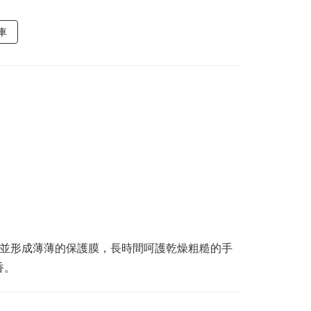
車
膚並形成薄薄的保護膜，長時間呵護乾燥粗糙的手
香。