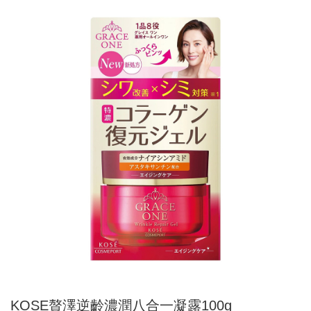
KOSE贅澤逆齡濃潤八合一凝露100g