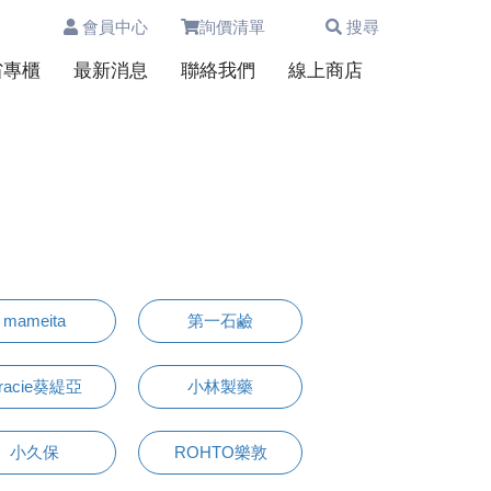
會員中心
詢價清單
搜尋
0
省專櫃
最新消息
聯絡我們
線上商店
mameita
第一石鹼
racie葵緹亞
小林製藥
小久保
ROHTO樂敦