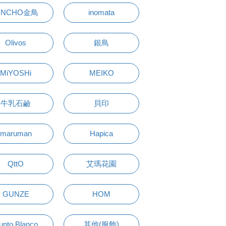
INCHO金鳥
inomata
Olivos
銀鳥
MiYOSHi
MEIKO
牛乳石鹼
貝印
maruman
Hapica
QttO
艾瑪花園
GUNZE
HOM
unto Blanco
其他(服飾)