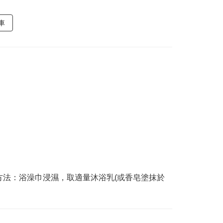
車
法：浴澡巾浸濕，取適量沐浴乳(或香皂塗抹於