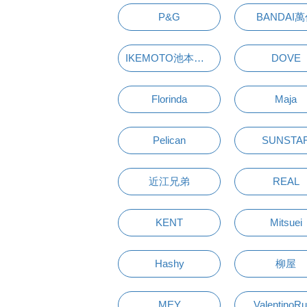
P&G
BANDAI
IKEMOTO池本刷子
DOVE
Florinda
Maja
Pelican
SUNSTA
近江兄弟
REAL
KENT
Mitsuei
Hashy
柳屋
MEY
ValentinoR