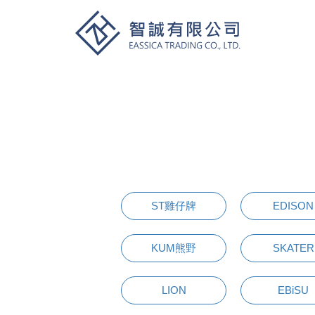
ST雞仔牌
EDISON
KUM熊野
SKATER
LION
EBiSU