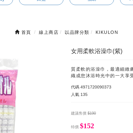
首頁
線上商店
以品牌分類
KIKULON
女用柔軟浴澡巾(紫)
質柔軟的浴澡巾，最適細緻
織成您沐浴時光中的一大享
代碼
4971720090373
人氣
135
建議售價
$190
$152
特價