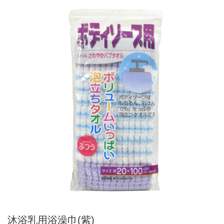
沐浴乳用浴澡巾(紫)