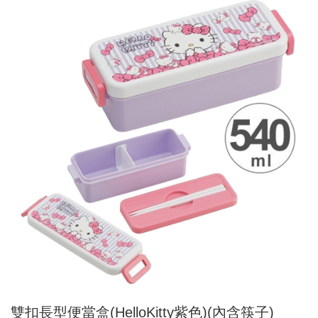
雙扣長型便當盒(HelloKitty紫色)(內含筷子)