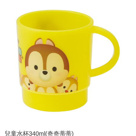
兒童水杯340ml(奇奇蒂蒂)