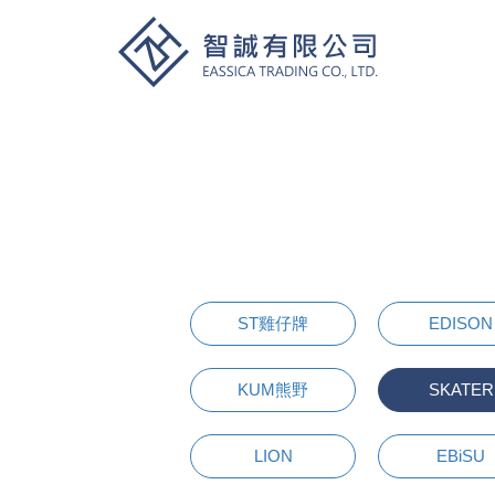
ST雞仔牌
EDISON
KUM熊野
SKATER
LION
EBiSU