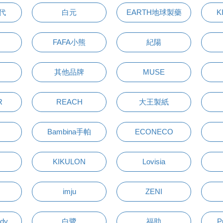
萬代
白元
EARTH地球製藥
K
FAFA小熊
紀陽
其他品牌
MUSE
R
REACH
大王製紙
Bambina手帕
ECONECO
KIKULON
Lovisia
imju
ZENI
udy
白鷺
福助
P