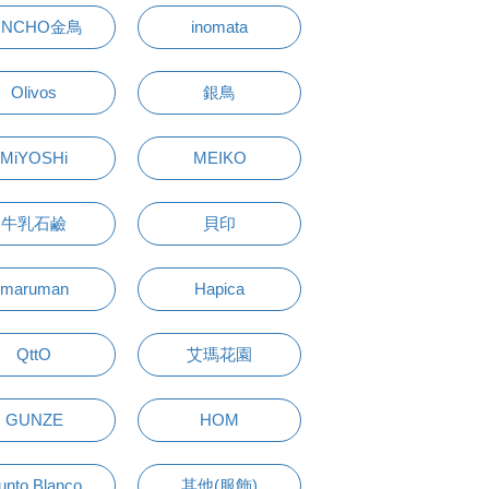
INCHO金鳥
inomata
Olivos
銀鳥
MiYOSHi
MEIKO
牛乳石鹼
貝印
maruman
Hapica
QttO
艾瑪花園
GUNZE
HOM
unto Blanco
其他(服飾)