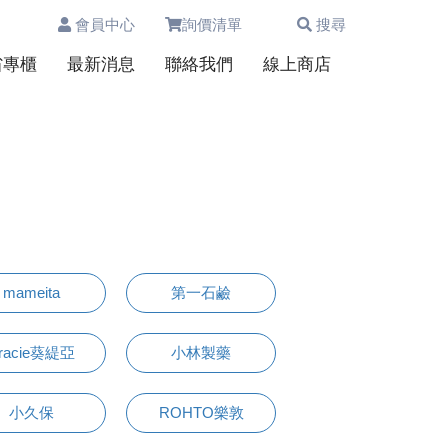
會員中心
詢價清單
搜尋
0
省專櫃
最新消息
聯絡我們
線上商店
mameita
第一石鹼
racie葵緹亞
小林製藥
小久保
ROHTO樂敦