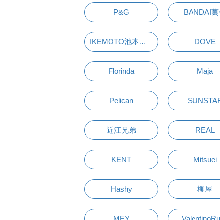
P&G
BANDAI
IKEMOTO池本刷子
DOVE
Florinda
Maja
Pelican
SUNSTA
近江兄弟
REAL
KENT
Mitsuei
Hashy
柳屋
MEY
ValentinoR