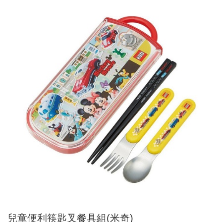
兒童便利筷匙叉餐具組(米奇)