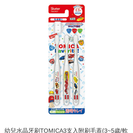
幼兒水晶牙刷TOMICA3支入附刷毛蓋(3~5歲/軟