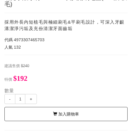
毛)
採用外長內短植毛與極細刷毛&平刷毛設計，可深入牙齦
溝潔淨污垢及充份清潔牙面齒垢
代碼
4973307465703
人氣
132
建議售價
$240
$192
特價
數量
-
+
加入購物車