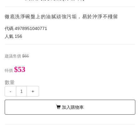
徹底洗淨碗盤上的油膩頑強污垢，易於沖淨不殘留
代碼
4978951040771
人氣
156
建議售價
$66
$53
特價
數量
-
+
加入購物車