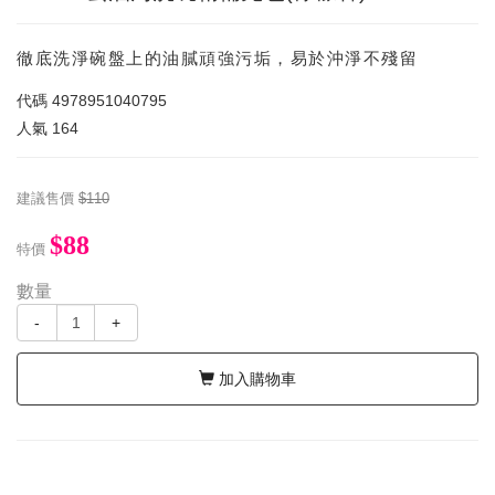
徹底洗淨碗盤上的油膩頑強污垢，易於沖淨不殘留
代碼
4978951040795
人氣
164
建議售價
$110
$88
特價
數量
-
+
加入購物車