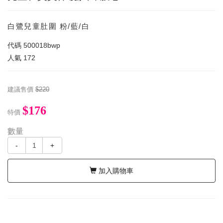
白鷺兒童肚圍 粉/藍/白
代碼
500018bwp
人氣
172
建議售價
$220
$176
特價
數量
-
+
加入購物車