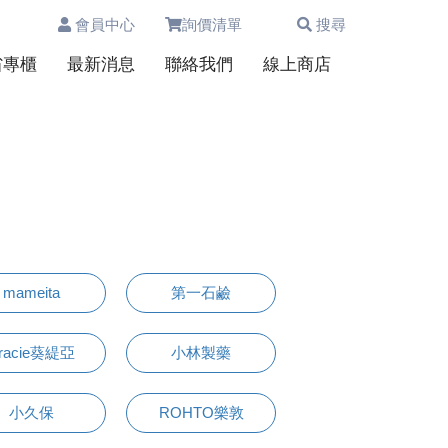
會員中心
詢價清單
搜尋
0
省專櫃
最新消息
聯絡我們
線上商店
mameita
第一石鹼
racie葵緹亞
小林製藥
小久保
ROHTO樂敦