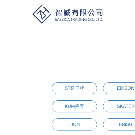
ST雞仔牌
EDISON
KUM熊野
SKATER
LION
EBiSU