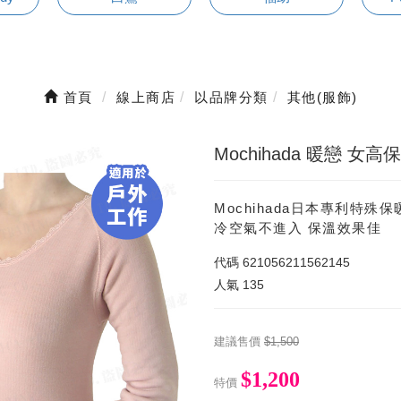
首頁
線上商店
以品牌分類
其他(服飾)
Mochihada 暖戀 
Mochihada日本專利特
冷空氣不進入 保溫效果佳
代碼
621056211562145
人氣
135
建議售價
$1,500
$1,200
特價