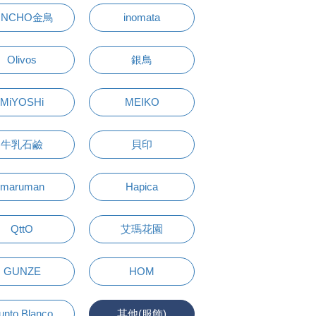
INCHO金鳥
inomata
Olivos
銀鳥
MiYOSHi
MEIKO
牛乳石鹼
貝印
maruman
Hapica
QttO
艾瑪花園
GUNZE
HOM
unto Blanco
其他(服飾)