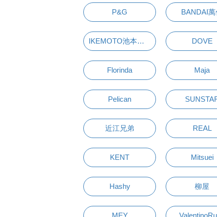
P&G
BANDAI
IKEMOTO池本刷子
DOVE
Florinda
Maja
Pelican
SUNSTA
近江兄弟
REAL
KENT
Mitsuei
Hashy
柳屋
MEY
ValentinoR