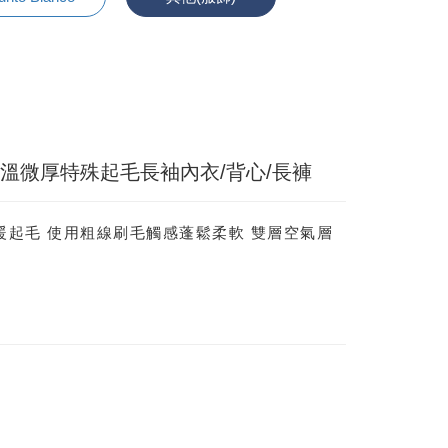
女高保溫微厚特殊起毛長袖內衣/背心/長褲
殊保暖起毛 使用粗線刷毛觸感蓬鬆柔軟 雙層空氣層