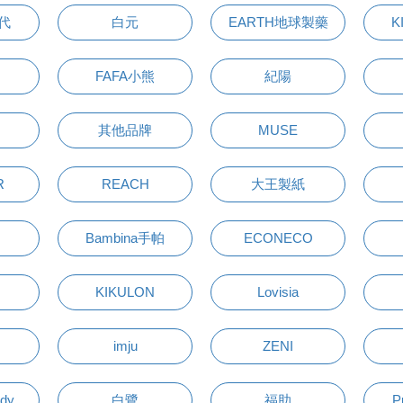
萬代
白元
EARTH地球製藥
K
FAFA小熊
紀陽
其他品牌
MUSE
R
REACH
大王製紙
Bambina手帕
ECONECO
KIKULON
Lovisia
imju
ZENI
udy
白鷺
福助
P