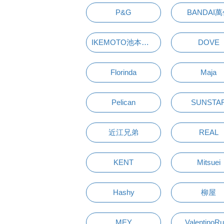
P&G
BANDAI
IKEMOTO池本刷子
DOVE
Florinda
Maja
Pelican
SUNSTA
近江兄弟
REAL
KENT
Mitsuei
Hashy
柳屋
MEY
ValentinoR