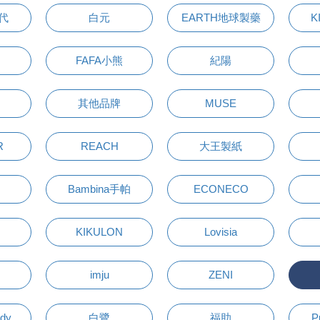
萬代
白元
EARTH地球製藥
K
FAFA小熊
紀陽
其他品牌
MUSE
R
REACH
大王製紙
Bambina手帕
ECONECO
KIKULON
Lovisia
imju
ZENI
udy
白鷺
福助
P