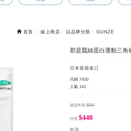
首頁
線上商店
以品牌分類
GUNZE
郡是蠶絲蛋白運動三角
日本原裝進口
代碼
7430
人氣
141
建議售價
$560
$448
特價
數量