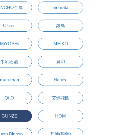
INCHO金鳥
inomata
Olivos
銀鳥
MiYOSHi
MEIKO
牛乳石鹼
貝印
maruman
Hapica
QttO
艾瑪花園
GUNZE
HOM
unto Blanco
其他(服飾)