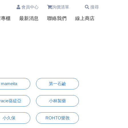
會員中心
詢價清單
搜尋
0
省專櫃
最新消息
聯絡我們
線上商店
mameita
第一石鹼
racie葵緹亞
小林製藥
小久保
ROHTO樂敦