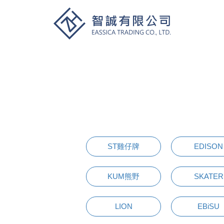
ST雞仔牌
EDISON
KUM熊野
SKATER
LION
EBiSU