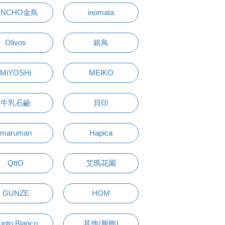
INCHO金鳥
inomata
Olivos
銀鳥
MiYOSHi
MEIKO
牛乳石鹼
貝印
maruman
Hapica
QttO
艾瑪花園
GUNZE
HOM
unto Blanco
其他(服飾)