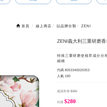
首頁
線上商店
以品牌分類
ZENI
ZENI義大利三重研磨香皂
特殊三重研磨使植萃成分分
細緻
代碼
8053340020353
人氣
180
建議售價
$350
$280
特價