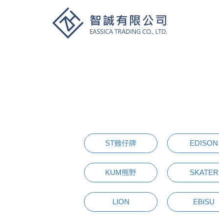
ST雞仔牌
EDISON
KUM熊野
SKATER
LION
EBiSU