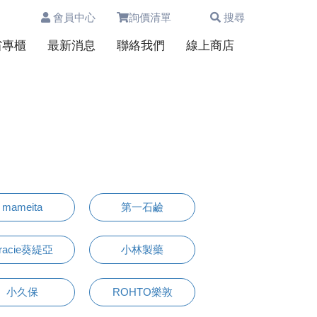
會員中心
詢價清單
搜尋
0
省專櫃
最新消息
聯絡我們
線上商店
mameita
第一石鹼
racie葵緹亞
小林製藥
小久保
ROHTO樂敦