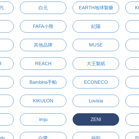
萬代
白元
EARTH地球製藥
K
FAFA小熊
紀陽
其他品牌
MUSE
R
REACH
大王製紙
Bambina手帕
ECONECO
KIKULON
Lovisia
imju
ZENI
udy
白鷺
福助
P