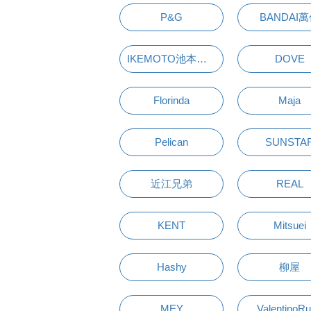
P&G
BANDAI
IKEMOTO池本刷子
DOVE
Florinda
Maja
Pelican
SUNSTA
近江兄弟
REAL
KENT
Mitsuei
Hashy
柳屋
MEY
ValentinoR