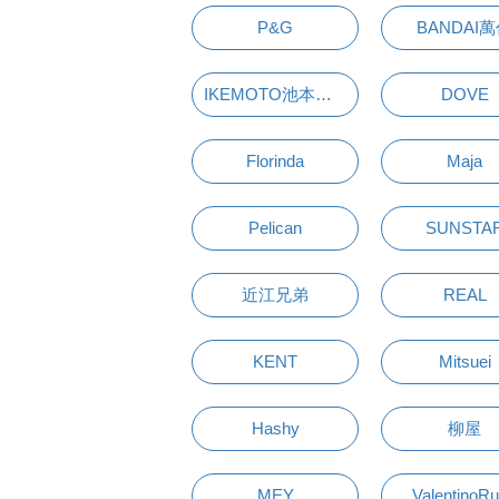
P&G
BANDAI
IKEMOTO池本刷子
DOVE
Florinda
Maja
Pelican
SUNSTA
近江兄弟
REAL
KENT
Mitsuei
Hashy
柳屋
MEY
ValentinoR