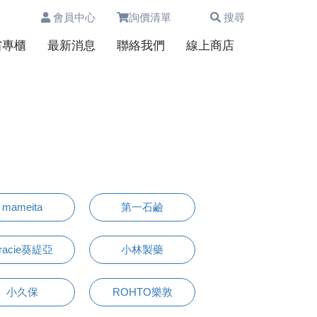
會員中心
詢價清單
搜尋
0
省專櫃
最新消息
聯絡我們
線上商店
mameita
第一石鹼
racie葵緹亞
小林製藥
小久保
ROHTO樂敦