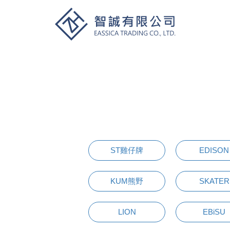
ST雞仔牌
EDISON
KUM熊野
SKATER
LION
EBiSU