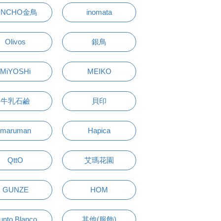
INCHO金鳥
inomata
Olivos
銀鳥
MiYOSHi
MEIKO
牛乳石鹼
貝印
maruman
Hapica
QttO
艾瑪花園
GUNZE
HOM
unto Blanco
其他(服飾)