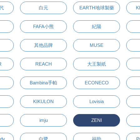
萬代
白元
EARTH地球製藥
K
FAFA小熊
紀陽
其他品牌
MUSE
R
REACH
大王製紙
Bambina手帕
ECONECO
KIKULON
Lovisia
imju
ZENI
udy
白鷺
福助
P