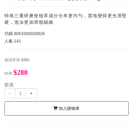
特殊三重研磨使植萃成分分布更均勻，質地變得更光滑堅
硬，泡沫更加滑順細緻
代碼
8053340020926
人氣
141
建議售價
$350
$280
特價
數量
-
+
加入購物車