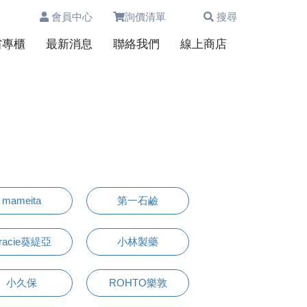
會員中心
詢價清單
搜尋
0
省專櫃
最新消息
聯絡我們
線上商店
mameita
第一石鹼
racie葵緹亞
小林製藥
小久保
ROHTO樂敦