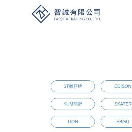
ST雞仔牌
EDISON
KUM熊野
SKATER
LION
EBiSU