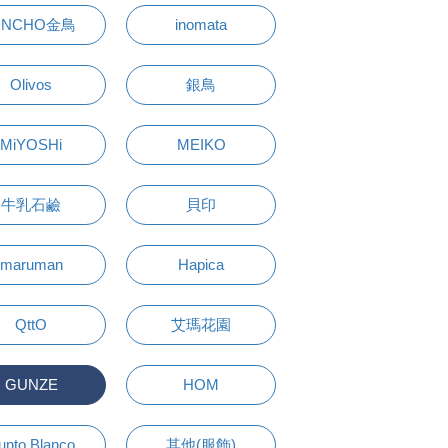
INCHO金鳥
inomata
Olivos
銀鳥
MiYOSHi
MEIKO
牛乳石鹼
貝印
maruman
Hapica
QttO
艾瑪花園
GUNZE
HOM
unto Blanco
其他(服飾)