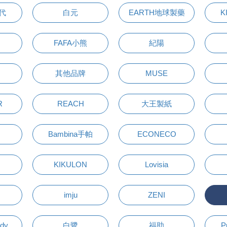
萬代
白元
EARTH地球製藥
K
FAFA小熊
紀陽
其他品牌
MUSE
R
REACH
大王製紙
Bambina手帕
ECONECO
KIKULON
Lovisia
imju
ZENI
udy
白鷺
福助
P