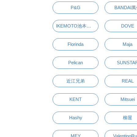
P&G
BANDAI
IKEMOTO池本刷子
DOVE
Florinda
Maja
Pelican
SUNSTA
近江兄弟
REAL
KENT
Mitsuei
Hashy
柳屋
MEY
ValentinoR