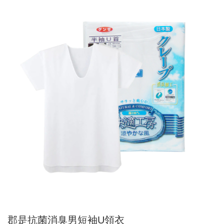
郡是抗菌消臭男短袖U領衣