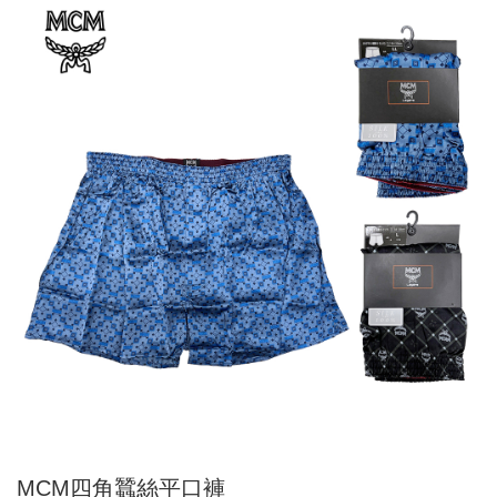
MCM四角蠶絲平口褲