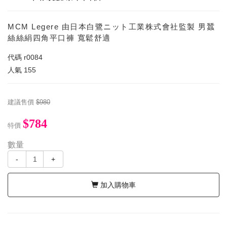
MCM Legere 由日本白鷺ニット工業株式會社監製 男蠶
絲絲絹四角平口褲 寬鬆舒適
代碼
r0084
人氣
155
建議售價
$980
$784
特價
數量
-
+
加入購物車