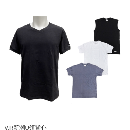
V.R新潮U領背心